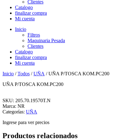
Clientes
Catalogo
finalizar compra
Mi cuenta
Inicio
Filtros
Maquinaria Pesada
Clientes
Catalogo
finalizar compra
Mi cuenta
Inicio
/
Todos
/
UÑA
/ UÑA P/TOSCA KOM.PC200
UÑA P/TOSCA KOM.PC200
SKU: 205.70.19570T.N
Marca: NR
Categorías:
UÑA
Ingrese para ver precios
Productos relacionados