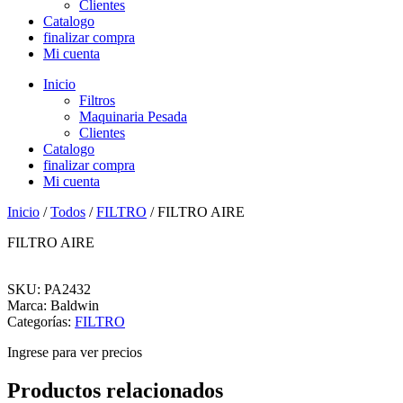
Clientes
Catalogo
finalizar compra
Mi cuenta
Inicio
Filtros
Maquinaria Pesada
Clientes
Catalogo
finalizar compra
Mi cuenta
Inicio
/
Todos
/
FILTRO
/ FILTRO AIRE
FILTRO AIRE
SKU: PA2432
Marca: Baldwin
Categorías:
FILTRO
Ingrese para ver precios
Productos relacionados