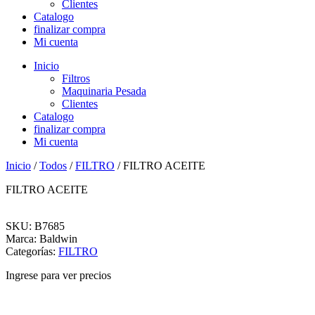
Clientes
Catalogo
finalizar compra
Mi cuenta
Inicio
Filtros
Maquinaria Pesada
Clientes
Catalogo
finalizar compra
Mi cuenta
Inicio
/
Todos
/
FILTRO
/ FILTRO ACEITE
FILTRO ACEITE
SKU: B7685
Marca: Baldwin
Categorías:
FILTRO
Ingrese para ver precios