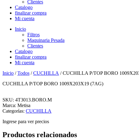
Clientes
Catalogo
finalizar compra
Mi cuenta
Inicio
Filtros
Maquinaria Pesada
Clientes
Catalogo
finalizar compra
Mi cuenta
Inicio
/
Todos
/
CUCHILLA
/ CUCHILLA P/TOP BORO 1009X20
CUCHILLA P/TOP BORO 1009X203X19 (7AG)
SKU: 4T3013.BORO.M
Marca: Metisa
Categorías:
CUCHILLA
Ingrese para ver precios
Productos relacionados